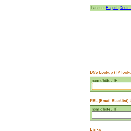
Langue:
English
Deuts
DNS Lookup / IP look
nom d'hôte / IP
RBL (Email Blacklist)
nom d'hôte / IP
Links