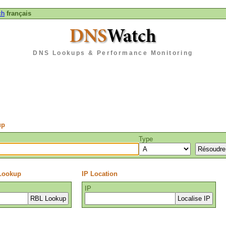
ch
français
DNS Lookups & Performance Monitoring
up
Type
 Lookup
IP Location
IP