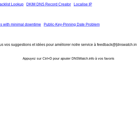
acklist Lookup
DKIM DNS Record Creator
Localise IP
 with minimal downtime
Public-Key-Pinning Date Problem
ous vos suggestions et idées pour améliorer notre service à feedback@[dnswatch.in
Appuyez sur Ctrl+D pour ajouter DNSWatch.info à vos favoris